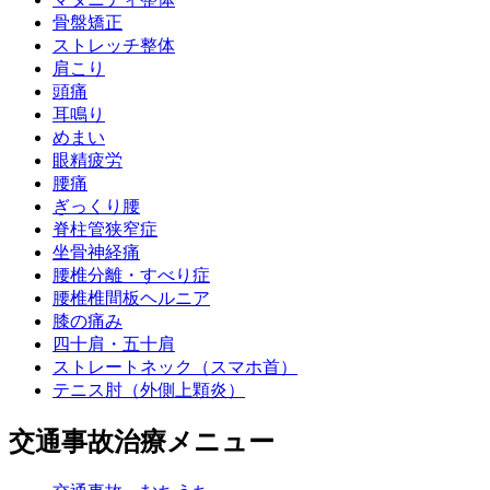
骨盤矯正
ストレッチ整体
肩こり
頭痛
耳鳴り
めまい
眼精疲労
腰痛
ぎっくり腰
脊柱管狭窄症
坐骨神経痛
腰椎分離・すべり症
腰椎椎間板ヘルニア
膝の痛み
四十肩・五十肩
ストレートネック（スマホ首）
テニス肘（外側上顆炎）
交通事故治療メニュー