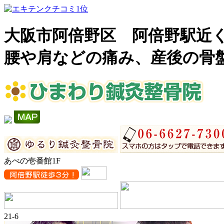
大阪市阿倍野区 阿倍野駅近
腰や肩などの痛み、産後の骨
あべの壱番館1F
21-6